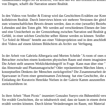
von Dingen, schafft die Narration unsere Realität.
In den Videos von Seidler & Eistrup wird das Geschichten-Erzählen zur Kons
kollektiven Realität. Durch Interviews hören wir mehrere Versionen der gleic
zum wissenschaftlichen Beweis dessen werden, dass es eine (sexuelle) Bezie
Lebenden und den Toten gibt. Wir werden auf verschiedenen Ebenen der Inte
und eine Unsicherheit zu der Grenzziehung zwischen Narration und Realität g
Gefühl, in einer solchen Geschichte selber Akteur werden zu können. Seidler &
"Le Soleil de Minuit" besteht aus einer Videoprojektion und in dem anschli
drei Videos auf einem kleinen Bildschirm als Archiv zur Verfügung.
In der Arbeit von Gabriela Albergaria und Morten Schelde "A room of ones 
Betrachter zwischen einem konkreten physischen Raum und einem imaginären
Die Arbeit stellt unseren Wirklichkeitsbegriff in Frage. Kann man über eine 
das Abnormale und Phantasmagorische? Oder repräsentieren Märchen Ideen, d
konzeptuellen Denkens der Menschen zurückgreifen? Die Zusammenarbeit der 
Sparwasser in Form einer gemeinsamen Zeichnung ­ hat eine Geschichte, die
Einladung der Kuratorin Henrikke Nielsen in der Galerie Kamm auszustellen
zurückzuführen ist.
In ihrer Arbeit "Hunt Picnic" inszeniert Gonzalez Sueyro ein Bühnenbild ver
Sie erzählt Geschichten, die so inhaltsreich sind, dass sie kaum in einem dre
erzählt werden könnten. Durch kleine Veränderungen im Raum, mit Material 