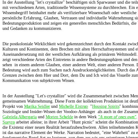
In der Ausstellung "let's crystallize" beschäftigen sich Sparwasser und die t
mit verschiedenen Arten, traditionelle Wissenssysteme zu durchbrechen. Ein e
Wissensbegriff beinhaltet mehr als verifizierbare Wissenschaft oder westlich
persönliche Erfahrung, Glauben, Vertrauen und individuelle Wahrnehmung si
Bedeutungsproduktion und zeigen ein generelles menschliches Bedürfnis, die 
und Gedanken zu kommunizieren.
Die postkoloniale Wirklichkeit wird gekennzeichnet durch den Kontakt zwisc
Kulturen und Kontinenten, dem Brechen mit alten Herrschaftssystemen und e
Auseinandersetzung mit der westlichen Aufklärung als primärem Weltmodell. "
zeigt verschiedene Arten des Eintretens in andere Bedeutungssphären und den
sehen ­ in einem anderen Glauben, einer anderen Welt, einer anderen Person.
Bedeutung wird auch zum Suchen nach Ausdrucksmöglichkeiten. Durch das 
Grenzen zwischen dem Hier und Dort, dem Du und Ich wird das Visuelle z
Kommunikation von subjektivem Wissen.
In der Ausstellung "Let's crystallize" wird die Zusammenarbeit zwischen Men
gemeinsamen Wahrnehmung. Diese Form der kollektiven Produktion ist deut
Projekt von
Marika Seidler
und
Michelle Eistrup
­ "
Housing Spirits
" kombinie
Soziologie und Insider-Wissen der Voodoo-Anhänger ­ als auch in der Zusam
Gabriela Albergaria
und
Morten Schelde
in dem Werk
"A room of ones own"
Sueyro
arbeitet alleine; in ihrer Arbeit "Hunt picnic" scheint die Kombinatio
die Existenz einer neuen Realität heraufzubeschwören. Allen teilnehmenden
ist das narrative Element der Werke. Narration bedeutet, "eine Wahrheit" zu e
fundamentales Regel-Set zu kreieren, von dem aus wir uns orientieren könne